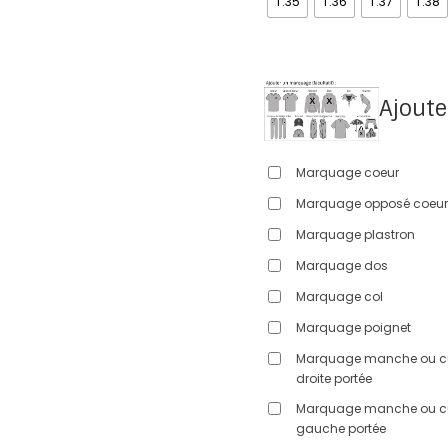
T.35
T.36
T.37
T.38
Ajoute
Marquage coeur
Marquage opposé coeur
Marquage plastron
Marquage dos
Marquage col
Marquage poignet
Marquage manche ou c
droite portée
Marquage manche ou c
gauche portée