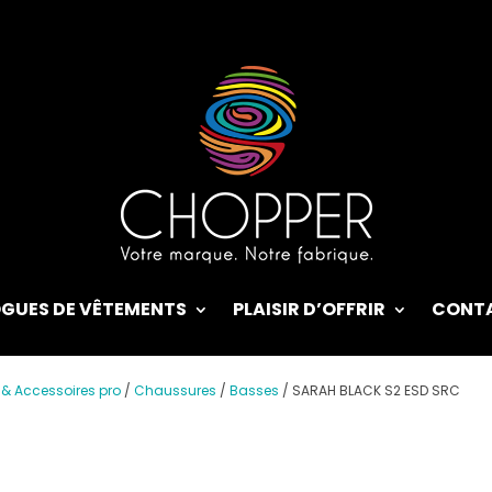
GUES DE VÊTEMENTS
PLAISIR D’OFFRIR
CONT
 & Accessoires pro
/
Chaussures
/
Basses
/
SARAH BLACK S2 ESD SRC