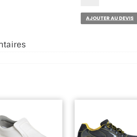
SARAH
BLACK
AJOUTER AU DEVIS
S2
ESD
SRC
taires