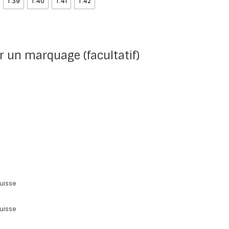
T.39
T.40
T.41
T.42
r un marquage (facultatif)
uisse
uisse