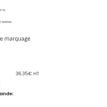
s la
 textiles
de marquage
36.35
€
HT
:
ande: