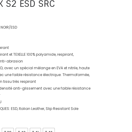
K S2 ESD SRC
 NOIR/ESD
irant
irant et TEXELLE 100% polyamide, respirant,
nti-abrasion
D, avec un spécial mélange en EVA et nitrile, haute
vec une faible résistance électrique. Thermoformée,
 tissu très respirant
ensité anti-glissement avec une faible résistance
r
J
S: ESD, Italian Leather, Slip Resistant Sole