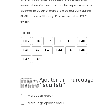
souple et confortable. La couche supérieure en tissu
absorbe la sueur et garde le pied toujours au sec.
SEMELLE: polyuréthane/TPU avec insert en POLY-
GREEN.
Taille
T.35
T.36
T.37
T.38
T.39
T.40
T.41
T.42
T.43
T.44
T.45
T.46
T.47
T.48
Ajouter un marquage
(facultatif)
Marquage coeur
Marquage opposé coeur