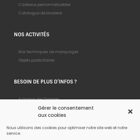
Cadeaux personnalisables
Catalogue de broderie
NOS ACTIVITÉS
Nos techniques de marquages
Objets publicitaires
BESOIN DE PLUS D’INFOS ?
A propos de Chopper
Gérer le consentement
Foire aux questions
aux cookies
Nous contacter
Nous utilisons des cookies pour optimiser notre site web et notre
service.