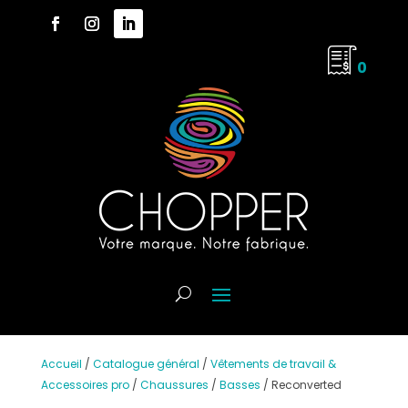
0
Accueil
/
Catalogue général
/
Vêtements de travail &
Accessoires pro
/
Chaussures
/
Basses
/
Reconverted