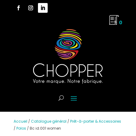
0
Accueil
/
Catalogue général
/
Prêt-à-porter & Accessoires
/
Polos
/
Bc id.001 women