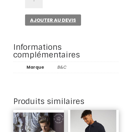
de
Bc
id.001
AJOUTER AU DEVIS
women
Informations
complémentaires
Marque
B&C
Produits similaires