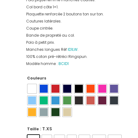
Col bord côte 1×1.
Plaquette renforcée 2 boutons ton sur ton.
Coutures latérales.
Coupe cintrée.
Bande de propreté au col.
Polo à petit prix.
Manches longues Réf
ID1LW
.
100% coton pré-rétréci Ringspun.
Modèle homme :
BCID1
Couleurs
: T.XS
Taille