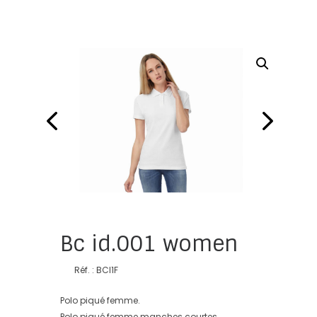
Bc id.001 women
Réf. : BCI1F
Polo piqué femme.
Polo piqué femme manches courtes.