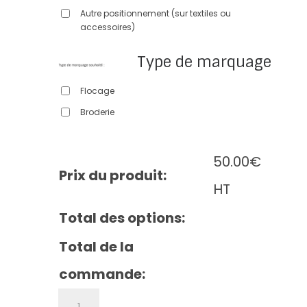
Autre positionnement (sur textiles ou
accessoires)
Type de marquage
Flocage
Broderie
50.00
€
Prix du produit:
HT
Total des options:
Total de la
commande:
quantité