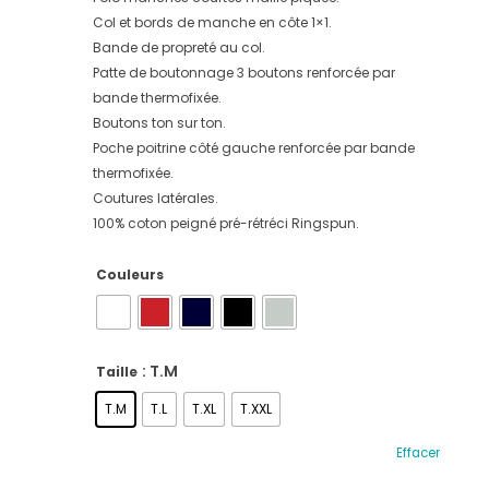
Col et bords de manche en côte 1×1.
Bande de propreté au col.
Patte de boutonnage 3 boutons renforcée par
bande thermofixée.
Boutons ton sur ton.
Poche poitrine côté gauche renforcée par bande
thermofixée.
Coutures latérales.
100% coton peigné pré-rétréci Ringspun.
Couleurs
: T.M
Taille
T.M
T.L
T.XL
T.XXL
Effacer