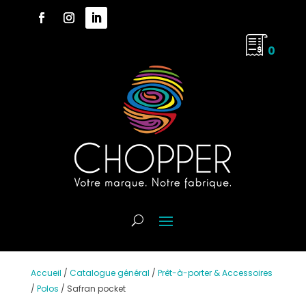
0
Accueil
/
Catalogue général
/
Prêt-à-porter & Accessoires
/
Polos
/
Safran pocket