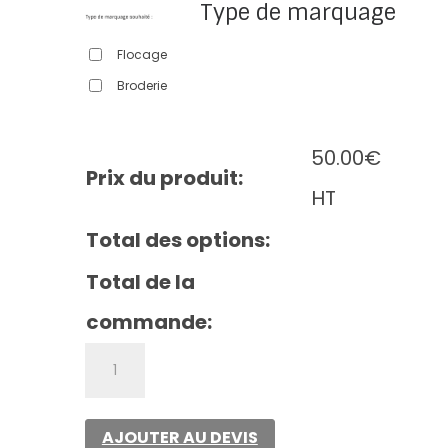
Type de marquage
Flocage
Broderie
50.00
€
Prix du produit:
HT
Total des options:
Total de la
commande:
quantité
de
Safran
pocket
AJOUTER AU DEVIS