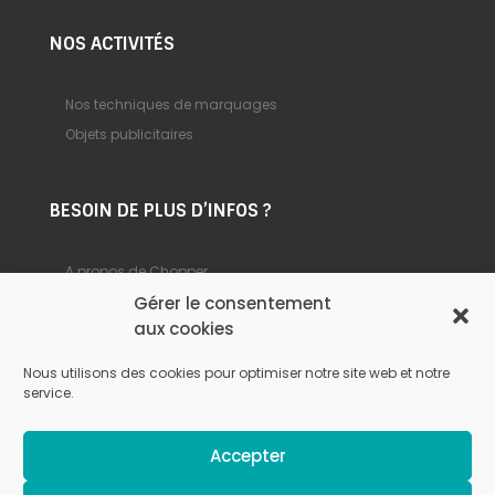
NOS ACTIVITÉS
Nos techniques de marquages
Objets publicitaires
BESOIN DE PLUS D’INFOS ?
A propos de Chopper
Foire aux questions
Gérer le consentement
aux cookies
Nous contacter
Nous utilisons des cookies pour optimiser notre site web et notre
service.
© Chopper –
Mentions légales
–
Politique de
Accepter
confidentialité