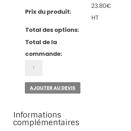
23.80
€
Prix du produit:
HT
Total des options:
Total de la
commande:
quantité
de
Blouse
Jacques
AJOUTER AU DEVIS
Coton
Informations
complémentaires