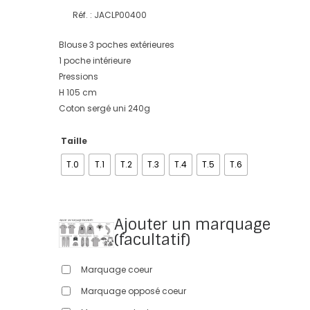
Réf. : JACLP00400
Blouse 3 poches extérieures
1 poche intérieure
Pressions
H 105 cm
Coton sergé uni 240g
Taille
T.0
T.1
T.2
T.3
T.4
T.5
T.6
Ajouter un marquage
(facultatif)
Marquage coeur
Marquage opposé coeur