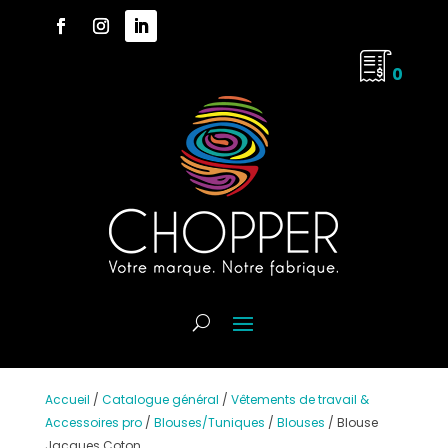
0
Accueil
/
Catalogue général
/
Vêtements de travail &
Accessoires pro
/
Blouses/Tuniques
/
Blouses
/
Blouse
Jacques Coton