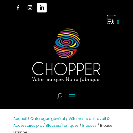
0
Accueil
/
Catalogue général
/
Vêtements de travail &
Accessoires pro
/
Blouses/Tuniques
/
Blouses
/
Blouse
Dorinne