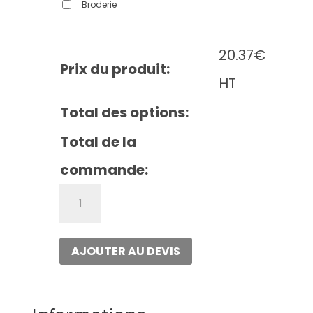
Broderie
20.37
€
Prix du produit:
HT
Total des options:
Total de la
commande:
quantité
de
Blouse
Dorinne
AJOUTER AU DEVIS