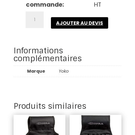
commande:
HT
quantité
de
AJOUTER AU DEVIS
Heat
apply
id
Informations
pocket
complémentaires
(sell
in
pack
Marque
Yoko
of
50)
Produits similaires