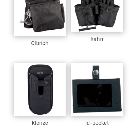
Kahn
Olbrich
Klenze
Id-pocket