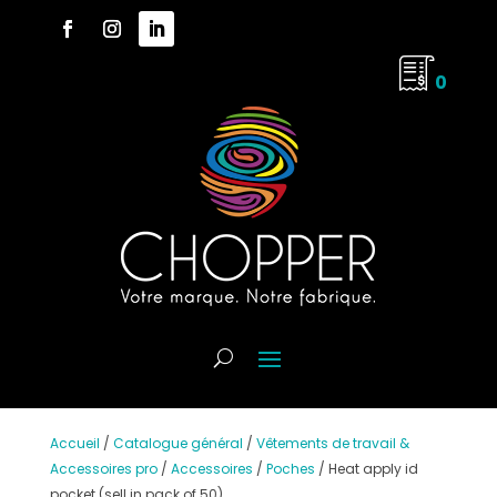
0
Accueil
/
Catalogue général
/
Vêtements de travail &
Accessoires pro
/
Accessoires
/
Poches
/
Heat apply id
pocket (sell in pack of 50)