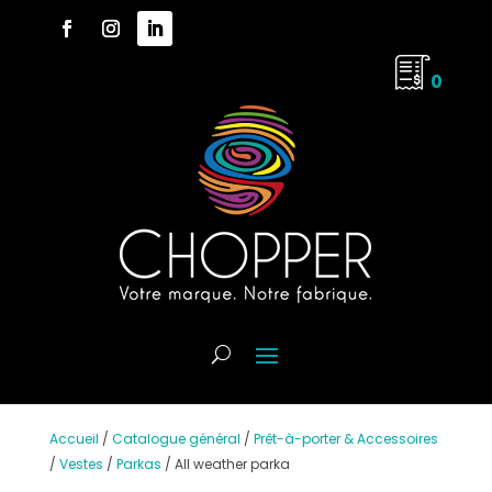
0
Accueil
/
Catalogue général
/
Prêt-à-porter & Accessoires
/
Vestes
/
Parkas
/
All weather parka