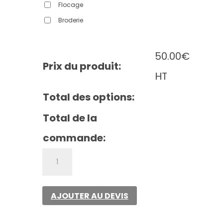
Flocage
Broderie
50.00
€
Prix du produit:
HT
Total des options:
Total de la
commande:
quantité
de
All
weather
AJOUTER AU DEVIS
parka