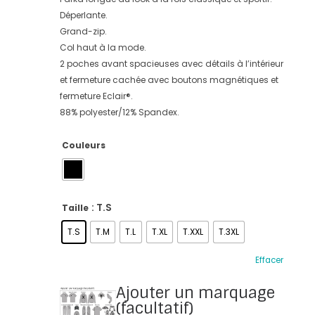
Déperlante.
Grand-zip.
Col haut à la mode.
2 poches avant spacieuses avec détails à l’intérieur
et fermeture cachée avec boutons magnétiques et
fermeture Eclair®.
88% polyester/12% Spandex.
Couleurs
: T.S
Taille
T.S
T.M
T.L
T.XL
T.XXL
T.3XL
Effacer
Ajouter un marquage
(facultatif)