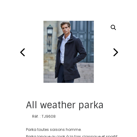
All weather parka
Réf. : TJ9608
Parka toutes saisons homme.
Parka longue au look à la fois classique et sportif.