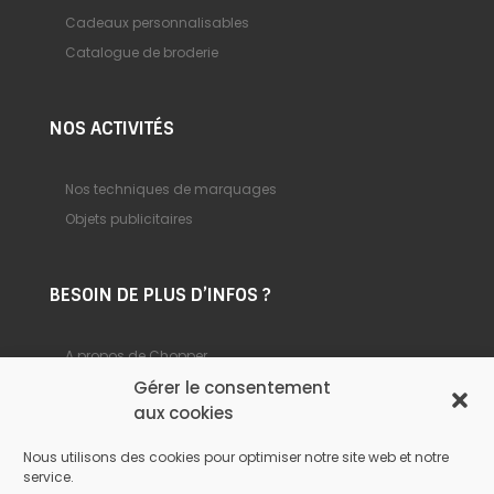
Cadeaux personnalisables
Catalogue de broderie
NOS ACTIVITÉS
Nos techniques de marquages
Objets publicitaires
BESOIN DE PLUS D’INFOS ?
A propos de Chopper
Foire aux questions
Gérer le consentement
aux cookies
Nous contacter
Nous utilisons des cookies pour optimiser notre site web et notre
service.