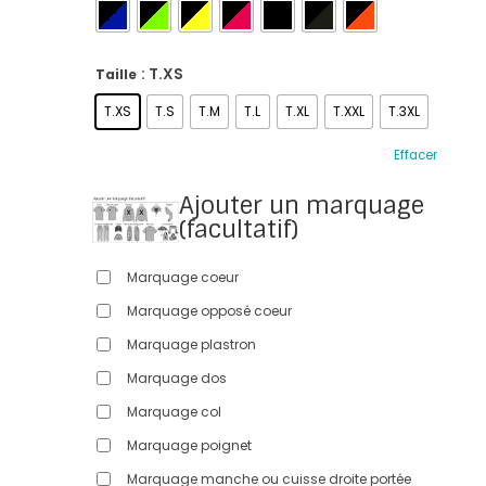
: T.XS
Taille
T.XS
T.S
T.M
T.L
T.XL
T.XXL
T.3XL
Effacer
Ajouter un marquage
(facultatif)
Marquage coeur
Marquage opposé coeur
Marquage plastron
Marquage dos
Marquage col
Marquage poignet
Marquage manche ou cuisse droite portée