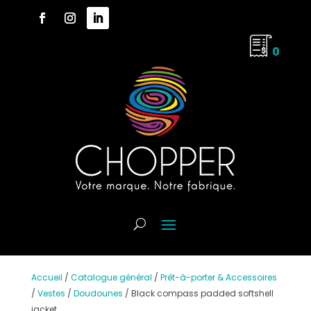
0
Accueil
/
Catalogue général
/
Prêt-à-porter & Accessoires
/
Vestes
/
Doudounes
/
Black compass padded softshell
jacket