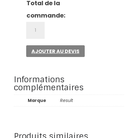
Total de la
commande:
quantité
de
Black
compass
AJOUTER AU DEVIS
padded
softshell
jacket
Informations
complémentaires
Marque
Result
Produits similaires