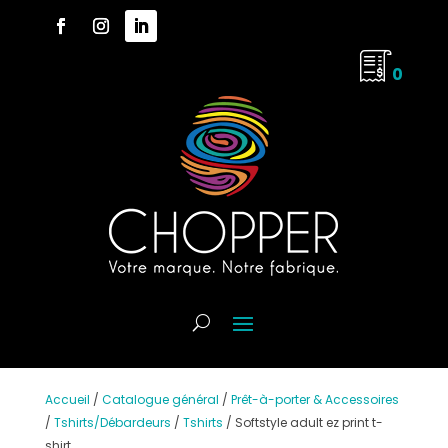
0
Accueil
/
Catalogue général
/
Prêt-à-porter & Accessoires
/
Tshirts/Débardeurs
/
Tshirts
/
Softstyle adult ez print t-
shirt