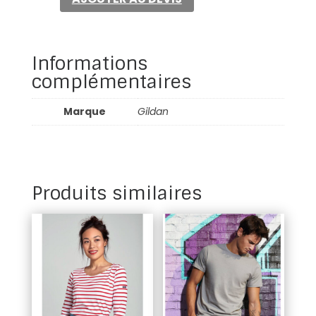
ez
print
t-
shirt
Informations
complémentaires
Marque
Gildan
Produits similaires