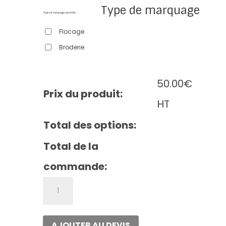
Type de marquage
Flocage
Broderie
50.00
€
Prix du produit:
HT
Total des options:
Total de la
commande:
quantité
de
Softstyle
adult
AJOUTER AU DEVIS