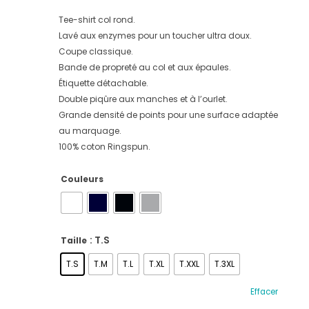
Tee-shirt col rond.
Lavé aux enzymes pour un toucher ultra doux.
Coupe classique.
Bande de propreté au col et aux épaules.
Étiquette détachable.
Double piqûre aux manches et à l’ourlet.
Grande densité de points pour une surface adaptée
au marquage.
100% coton Ringspun.
Couleurs
: T.S
Taille
T.S
T.M
T.L
T.XL
T.XXL
T.3XL
Effacer