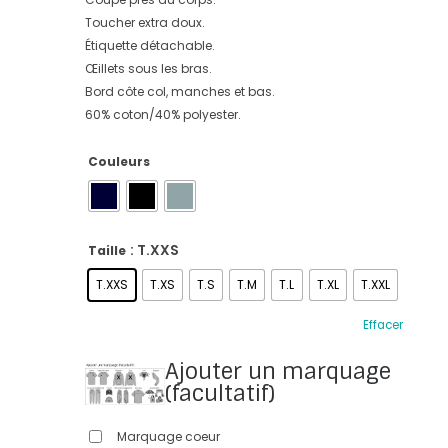
Toucher extra doux.
Étiquette détachable.
Œillets sous les bras.
Bord côte col, manches et bas.
60% coton/40% polyester.
Couleurs
: T.XXS
Taille
T.XXS
T.XS
T.S
T.M
T.L
T.XL
T.XXL
Effacer
Ajouter un marquage
(facultatif)
Marquage coeur