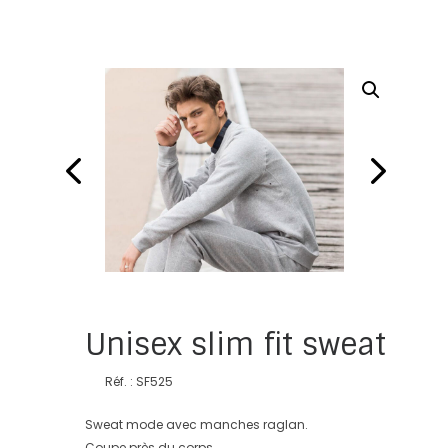
Unisex slim fit sweat
Réf. : SF525
Sweat mode avec manches raglan.
Coupe près du corps.