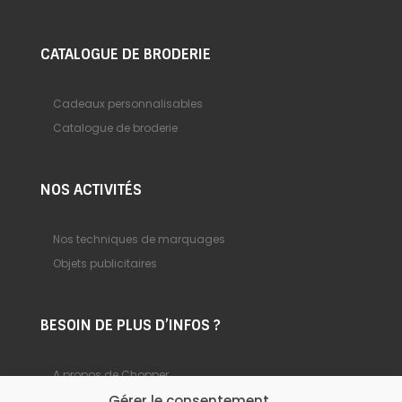
CATALOGUE DE BRODERIE
Cadeaux personnalisables
Catalogue de broderie
NOS ACTIVITÉS
Nos techniques de marquages
Objets publicitaires
BESOIN DE PLUS D’INFOS ?
A propos de Chopper
Gérer le consentement
Foire aux questions