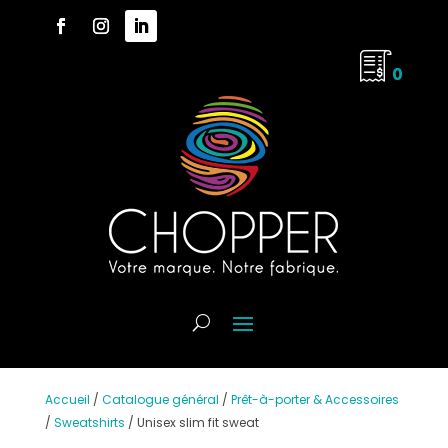
0
Accueil
/
Catalogue général
/
Prêt-à-porter & Accessoires
/
Sweatshirts
/
Unisex slim fit sweat