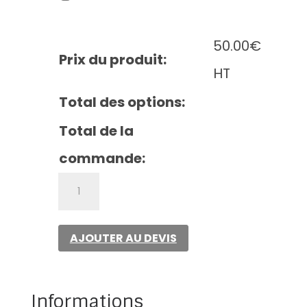
50.00
€
Prix du produit:
HT
Total des options:
Total de la
commande:
quantité
de
Unisex
slim
AJOUTER AU DEVIS
fit
sweat
Informations