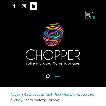
0
Accueil
/
Catalogue général
/
Prêt-à-porter & Accessoires
/
Polos
/
Tipped man regular polo