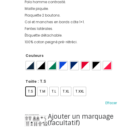
Polo homme contrasté.
Maille piquée.
Plaquette 2 boutons.
Col et manches en bords côte 1×1.
Fentes latérales.
Étiquette détachable.
100% coton peigné pré-rétréci.
Couleurs
: T.S
Taille
T.S
T.M
T.L
T.XL
T.XXL
Effacer
Ajouter un marquage
(facultatif)