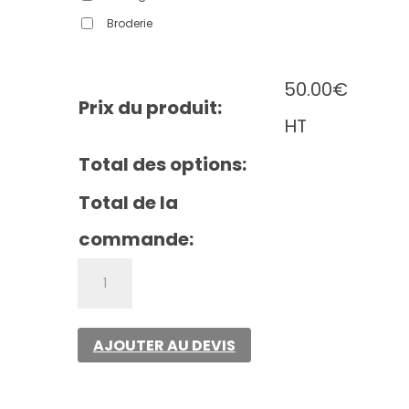
Broderie
50.00
€
Prix du produit:
HT
Total des options:
Total de la
commande:
quantité
de
Tipped
man
AJOUTER AU DEVIS
regular
polo