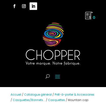
0
Accueil
/
Catalogue général
/
Prêt-à-porter & Accessoires
/
Casquettes/Bonnets...
/
Casquettes
/
Mountain cap