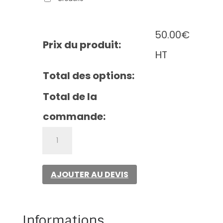
50.00
€
Prix du produit:
HT
Total des options:
Total de la
commande:
quantité
de
Mountain
cap
AJOUTER AU DEVIS
Informations