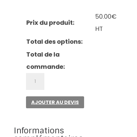
50.00
€
Prix du produit:
HT
Total des options:
Total de la
commande:
quantité
de
Microknit
snapback
AJOUTER AU DEVIS
trucker
Informations