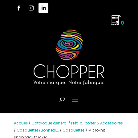
0
Accueil
/
Catalogue général
/
Prêt-à-porter & Accessoires
/
Casquettes/Bonnets...
/
Casquettes
/
Microknit
snapback trucker