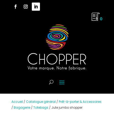
0
Accueil
/
Catalogue général
/
Prêt-à-porter & Accessoires
/
Bagagerie
/
Totebags
/
Jute jumbo shopper