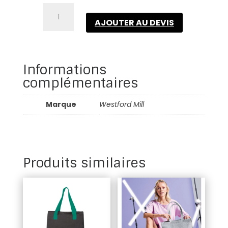
quantité
de
AJOUTER AU DEVIS
Jute
jumbo
shopper
Informations
complémentaires
Marque
Westford Mill
Produits similaires