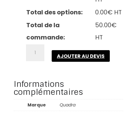
Total des options:
0.00
€
HT
Total de la
50.00
€
commande:
HT
quantité
de
AJOUTER AU DEVIS
Pro
team
backpack
Informations
complémentaires
Marque
Quadra