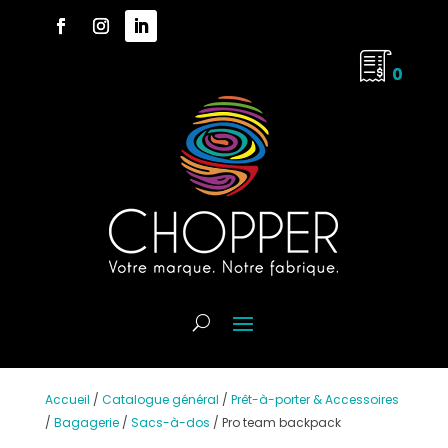
0
Accueil
/
Catalogue général
/
Prêt-à-porter & Accessoires
/
Bagagerie
/
Sacs-à-dos
/
Pro team backpack