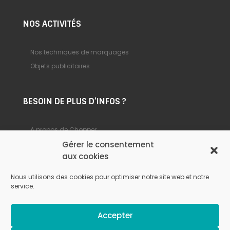
NOS ACTIVITÉS
Nos techniques de marquages
Objets publicitaires
BESOIN DE PLUS D’INFOS ?
A propos de Chopper
Gérer le consentement
Foire aux questions
aux cookies
Nous contacter
Nous utilisons des cookies pour optimiser notre site web et notre
service.
© Chopper –
Mentions légales
–
Politique de
Accepter
confidentialité