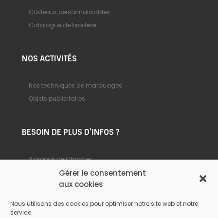
Cadeaux personnalisables
Catalogue de broderie
NOS ACTIVITÉS
Nos techniques de marquages
Objets publicitaires
BESOIN DE PLUS D’INFOS ?
A propos de Chopper
Gérer le consentement
Foire aux questions
aux cookies
Nous contacter
Nous utilisons des cookies pour optimiser notre site web et notre
service.