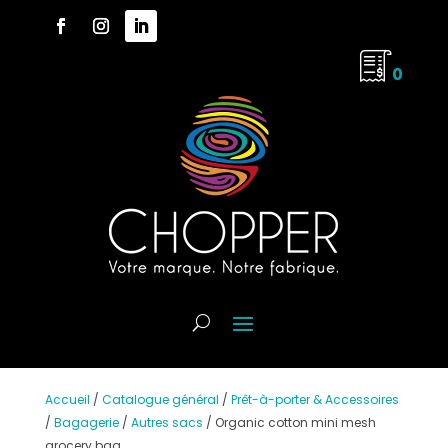
0
Accueil
/
Catalogue général
/
Prêt-à-porter & Accessoires
/
Bagagerie
/
Autres sacs
/
Organic cotton mini mesh
grocery bag