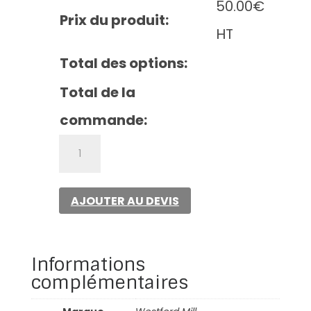
50.00
€
Prix du produit:
HT
Total des options:
Total de la
commande:
quantité
de
Organic
cotton
AJOUTER AU DEVIS
mini
mesh
grocery
bag
Informations
complémentaires