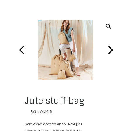
Jute stuff bag
Réf. : WM415
Sac avec cordon en toile de jute.
Fermeture par un cordon double.