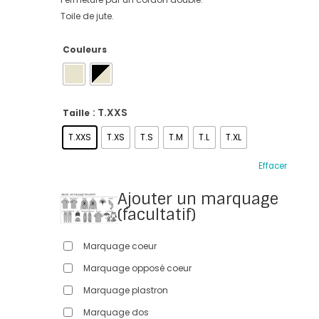
Toile de jute.
Couleurs
: T.XXS
Taille
T.XXS
T.XS
T.S
T.M
T.L
T.XL
Effacer
Ajouter un marquage
(facultatif)
Marquage coeur
Marquage opposé coeur
Marquage plastron
Marquage dos