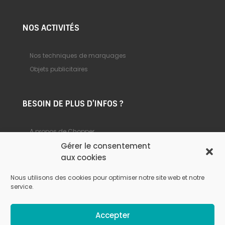
NOS ACTIVITÉS
Nos techniques de marquages
Objets publicitaires
BESOIN DE PLUS D’INFOS ?
A propos de Chopper
Gérer le consentement
Foire aux questions
aux cookies
Nous contacter
Nous utilisons des cookies pour optimiser notre site web et notre
service.
© Chopper –
Mentions légales
–
Politique de
Accepter
confidentialité