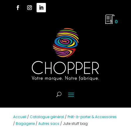
0
Accueil
/
Catalogue général
/
Prêt-à-porter & Accessoires
/
Bagagerie
/
Autres sacs
/
Jute stuff bag