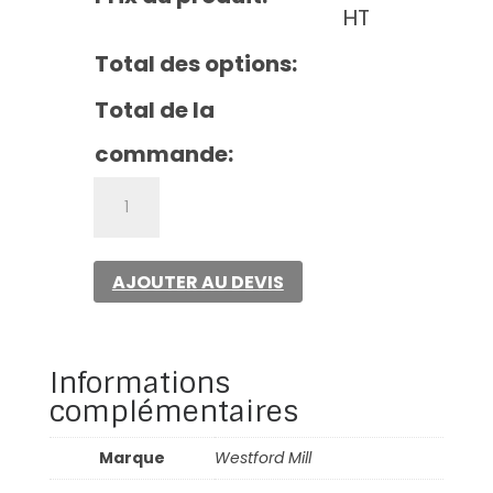
HT
Total des options:
Total de la
commande:
quantité
de
Jute
stuff
AJOUTER AU DEVIS
bag
Informations
complémentaires
Marque
Westford Mill