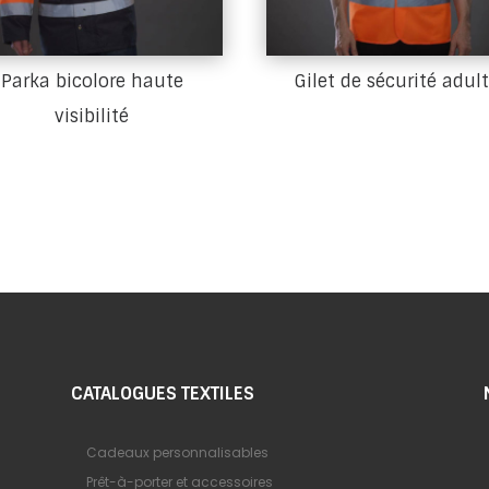
Parka bicolore haute
Gilet de sécurité adul
visibilité
CATALOGUES TEXTILES
Cadeaux personnalisables
Prêt-à-porter et accessoires