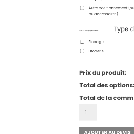
Autre positionnement (sur
ou accessoires)
Type 
Flocage
Broderie
Prix du produit:
Total des options
Total de la comm
quantité
de
T-
shirt
AJOUTER AU DEVIS