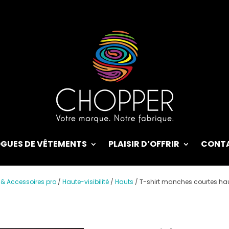
GUES DE VÊTEMENTS
PLAISIR D’OFFRIR
CONT
 & Accessoires pro
/
Haute-visibilité
/
Hauts
/
T-shirt manches courtes haut