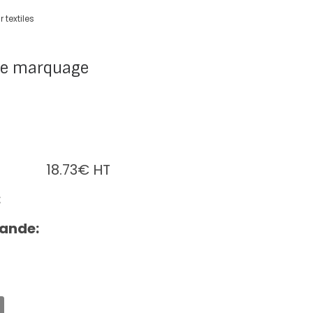
 textiles
de marquage
18.73
€
HT
:
ande: