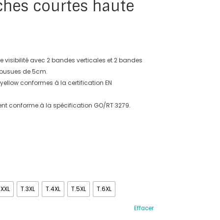
ches courtes haute
 visibilité avec 2 bandes verticales et 2 bandes
 cousues de 5cm.
 yellow conformes à la certification EN
nt conforme à la spécification GO/RT 3279.
.XXL
T.3XL
T.4XL
T.5XL
T.6XL
Effacer