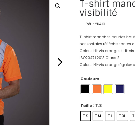
T-shirt man
visibilité
Réf. : YK410
T-shirt manches courtes haute
horizontales réfléchissantes
Coloris Hi-vis orange et Hi-vis
ISO20471:2013 Class 2.
Coloris Hi-vis orange égaleme
Couleurs
: T.S
Taille
T.S
T.M
T.L
T.XL
T