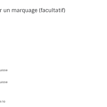
r un marquage (facultatif)
uisse
uisse
s la