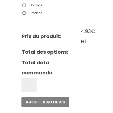
Flocage
Broderie
4.93
€
Prix du produit:
HT
Total des options:
Total de la
commande:
quantité
de
Chasuble
aux
AJOUTER AU DEVIS
bords
réfléchissants