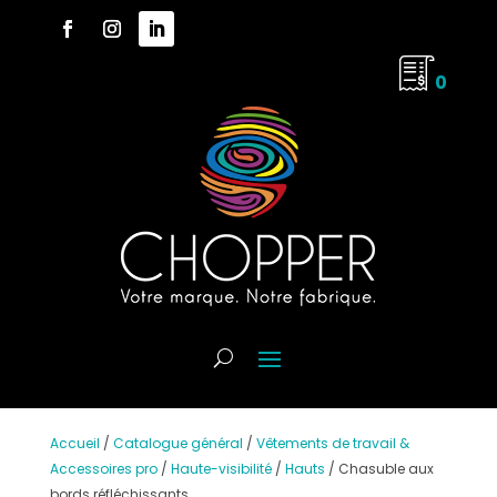
0
Accueil
/
Catalogue général
/
Vêtements de travail &
Accessoires pro
/
Haute-visibilité
/
Hauts
/
Chasuble aux
bords réfléchissants