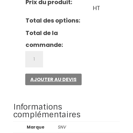
Prix du produit:
HT
Total des options:
Total de la
commande:
quantité
de
Chemisier
Audrey
AJOUTER AU DEVIS
Informations
complémentaires
Marque
SNV