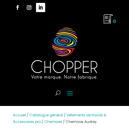
0
Accueil
/
Catalogue général
/
Vêtements de travail &
Accessoires pro
/
Chemises
/
Chemisier Audrey