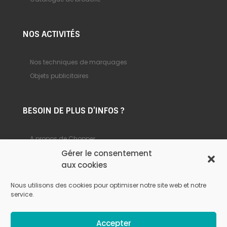
NOS ACTIVITÉS
Nos techniques de marquages
Objets publicitaires
BESOIN DE PLUS D’INFOS ?
A propos de Chopper
Gérer le consentement
Foire aux questions
aux cookies
Nous contacter
Nous utilisons des cookies pour optimiser notre site web et notre
service.
© Chopper –
Mentions légales
–
Politique de
Accepter