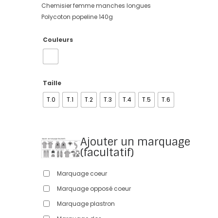
Chemisier femme manches longues
Polycoton popeline 140g
Couleurs
Taille
T.0
T.1
T.2
T.3
T.4
T.5
T.6
Ajouter un marquage
(facultatif)
Marquage coeur
Marquage opposé coeur
Marquage plastron