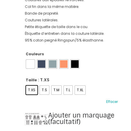
Col fin dans la même matière.
Bande de propreté.
Coutures latérales.
Petite étiquette de taille dans le cou.
Étiquette d’entretien dans la couture latérale.
95% coton peigné Ringspun/5% élasthanne.
Couleurs
: T.XS
Taille
T.XS
T.S
T.M
T.L
T.XL
Effacer
Ajouter un marquage
(facultatif)