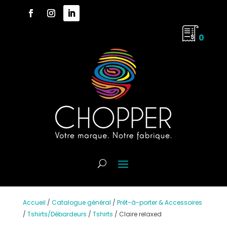
0
Accueil
/
Catalogue général
/
Prêt-à-porter & Accessoires
/
Tshirts/Débardeurs
/
Tshirts
/
Claire relaxed