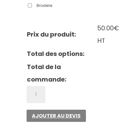
Broderie
50.00
€
Prix du produit:
HT
Total des options:
Total de la
commande:
quantité
de
Claire
relaxed
AJOUTER AU DEVIS