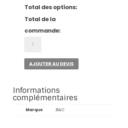
Total des options:
Total de la
commande:
quantité
de
Sweat
col
AJOUTER AU DEVIS
rond
Set
In
Homme
Informations
complémentaires
Marque
B&C