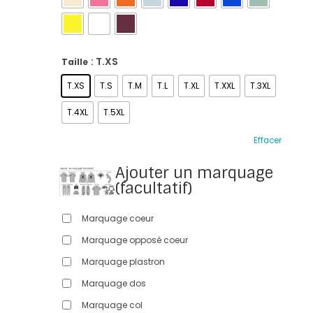
: T.XS
Taille
T.XS
T.S
T.M
T.L
T.XL
T.XXL
T.3XL
T.4XL
T.5XL
Effacer
Ajouter un marquage
(facultatif)
Marquage coeur
Marquage opposé coeur
Marquage plastron
Marquage dos
Marquage col