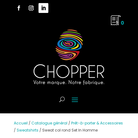
0
Accueil
/
Catalogue général
/
Prêt-à-porter & Accessoires
/
Sweatshirts
/
Sweat col rond Set In Homme