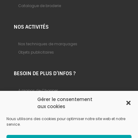
Catalogue de broderie
NOS ACTIVITÉS
Nos techniques de marquages
Objets publicitaires
BESOIN DE PLUS D’INFOS ?
A propos de Chopper
Gérer le consentement
Foire aux questions
aux cookies
Nous contacter
Nous utilisons des cookies pour optimiser notre site web et notre
service.