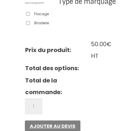
Type de marquage
Flocage
Broderie
50.00
€
Prix du produit:
HT
Total des options:
Total de la
commande:
quantité
de
Classic
full
AJOUTER AU DEVIS
zip