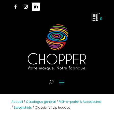
0
Accueil
/
Catalogue général
/
Prêt-à-porter & Accessoires
/
Sweatshirts
/
Classic full zip hooded