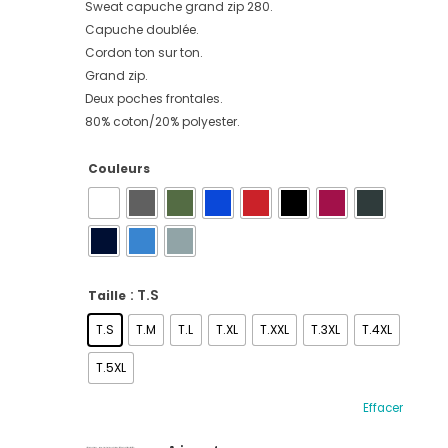
Sweat capuche grand zip 280.
Capuche doublée.
Cordon ton sur ton.
Grand zip.
Deux poches frontales.
80% coton/20% polyester.
Couleurs
: T.S
Taille
T.S
T.M
T.L
T.XL
T.XXL
T.3XL
T.4XL
T.5XL
Effacer