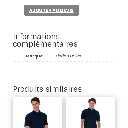
contrast
AJOUTER AU DEVIS
panel
polo
Informations
complémentaires
Marque
Finden Hales
Produits similaires