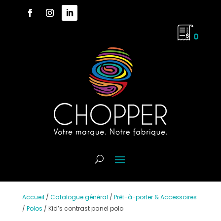
0
Accueil
/
Catalogue général
/
Prêt-à-porter & Accessoires
/
Polos
/
Kid’s contrast panel polo