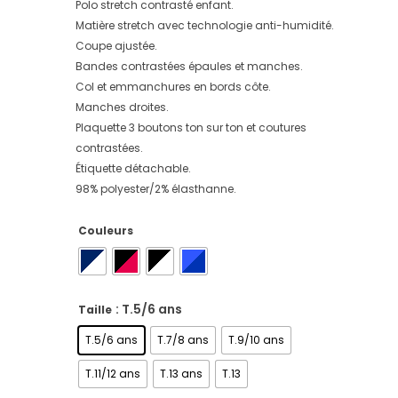
Polo stretch contrasté enfant.
Matière stretch avec technologie anti-humidité.
Coupe ajustée.
Bandes contrastées épaules et manches.
Col et emmanchures en bords côte.
Manches droites.
Plaquette 3 boutons ton sur ton et coutures
contrastées.
Étiquette détachable.
98% polyester/2% élasthanne.
Couleurs
: T.5/6 ans
Taille
T.5/6 ans
T.7/8 ans
T.9/10 ans
T.11/12 ans
T.13 ans
T.13