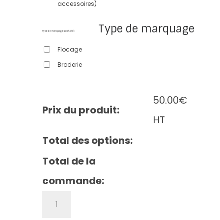
accessoires)
Type de marquage
Flocage
Broderie
50.00
€
Prix du produit:
HT
Total des options:
Total de la
commande:
quantité
de
Kid's